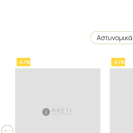
Αστυνομικά
-0,1%
-0,1%