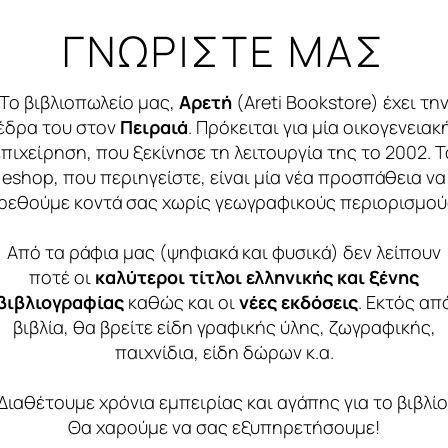
ΓΝΩΡΙΣΤΕ ΜΑΣ
Το βιβλιοπωλείο μας,
Αρετή
(Areti Bookstore) έχει τη
έδρα του στον
Πειραιά
. Πρόκειται για μία οικογενειακ
επιχείρηση, που ξεκίνησε τη λειτουργία της το 2002. T
eshop, που περιηγείστε, είναι μία νέα προσπάθεια να
ρεθούμε κοντά σας χωρίς γεωγραφικούς περιορισμού
ΟΥ ΠΟΙΗΜΑΤΑ
 ΤΕΣΤ ΜΑΘΗΜΑΤΙΚΑ
ΩΜΑΤΙΖΩ: ΠΕΙΡΑΤΕΣ
ΤΡΑΒΕΡΣΟ ΠΟΙΗΜΑΤΑ
ΙΣΤΟΡΙΑ ΘΕΩΡΗΤΙΚΗΣ
ΖΗΤΩ ΧΡΩΜΑΤΙΖΩ:
Από τα ράφια μας (ψηφιακά και φυσικά) δεν λείπουν
ΙΚΟΥ ΜΕΡΟΣ 2Ο 2Η
ΕΣ
ΚΑΤΕΥΘΥΝΣΗΣ Γ ΛΥΚΕΙΟ
ΔΕΙΝΟΣΑΥΡΟΥΣ
ποτέ οι
καλύτεροι τίτλοι ελληνικής και ξένης
βιβλιογραφίας
καθώς και οι
νέες εκδόσεις
. Εκτός απ
12.99 €
29.97 €
1.95 €
βιβλία, θα βρείτε είδη γραφικής ύλης, ζωγραφικής,
14.00 €
4.49 €
1.95 €
13.00 
30.00 
1.95 €
παιχνίδια, είδη δώρων κ.α.
Διαθέτουμε χρόνια εμπειρίας και αγάπης για το βιβλίο
Θα χαρούμε να σας εξυπηρετήσουμε!