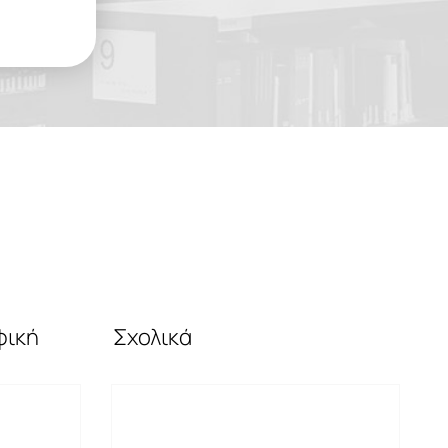
φική
Σχολικά