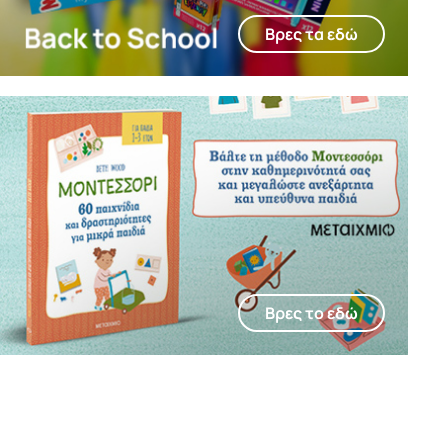
Βρες τα εδώ
Βρες τo εδώ