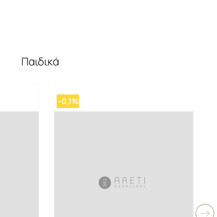
Παιδικά
-0,1%
-