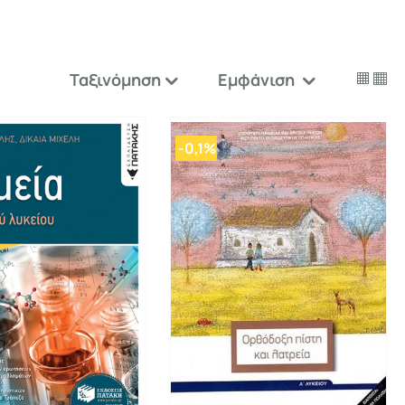
Ταξινόμηση
Εμφάνιση


-0,1%