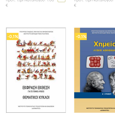
€
€
-0,1%
-0,1%