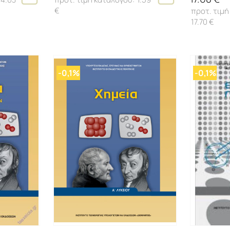
€
17.70 €
-0,1%
-0,1%