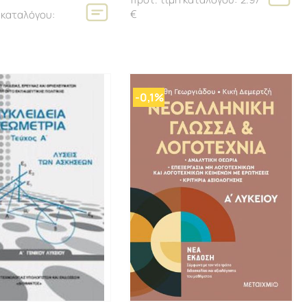
€
-0,1%