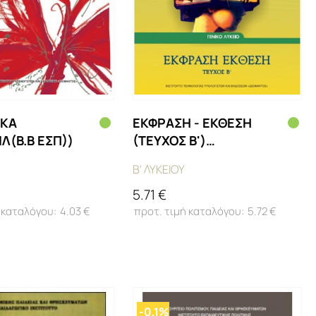
ΙΚΑ
ΕΚΦΡΑΣΗ - ΕΚΘΕΣΗ
Λ(Β.Β ΕΣΠ))
(ΤΕΥΧΟΣ Β')
(ΜΑΘ.ΓΕΝ.ΠΑΙΔ(Β.Β
Β' ΛΥΚΕΙΟΥ
ΕΣΠ))
5.71 €
4.03 €
5.72 €
-0,1%