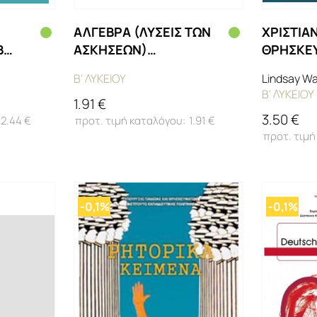
ΑΛΓΕΒΡΑ (ΛΥΣΕΙΣ ΤΩΝ
ΧΡΙΣΤΙΑ
Β
ΑΣΚΗΣΕΩΝ)
ΘΡΗΣΚΕ
(ΜΑΘ.ΓΕΝ.ΠΑΙΔ(Β.Β
(ΜΑΘ.ΓΕ
Β' ΛΥΚΕΙΟΥ
Lindsay Wa
ΕΣΠ))
ΕΣΠ))
Β' ΛΥΚΕΙΟΥ
1.91 €
3.50 €
2.44 €
1.91 €
-0,1%
-0,1%