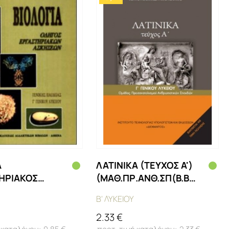
Α
ΛΑΤΙΝΙΚΑ (ΤΕΥΧΟΣ Α')
ΗΡΙΑΚΟΣ
(ΜΑΘ.ΠΡ.ΑΝΘ.ΣΠ(Β.Β
)
ΕΣΠ))
Β' ΛΥΚΕΙΟΥ
Ν.ΠΑΙΔ(Β.Β
2.33 €