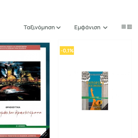
Ταξινόμηση
Εμφάνιση


-0,1%