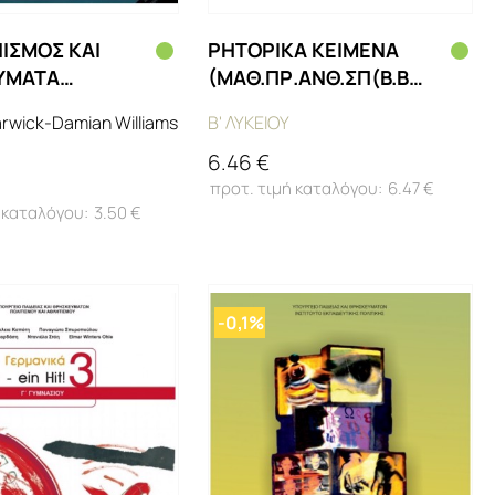
ΝΙΣΜΟΣ ΚΑΙ
ΡΗΤΟΡΙΚΑ ΚΕΙΜΕΝΑ
ΥΜΑΤΑ
(ΜΑΘ.ΠΡ.ΑΝΘ.ΣΠ(Β.Β
Ν.ΠΑΙΔ(Β.Β
ΕΣΠ))
rwick-Damian Williams
Β' ΛΥΚΕΙΟΥ
6.46 €
6.47 €
3.50 €
-0,1%