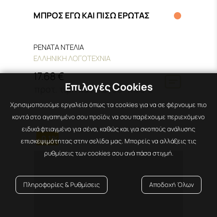
ΜΠΡΟΣ ΕΓΩ ΚΑΙ ΠΙΣΩ ΕΡΩΤΑΣ
ΡΕΝΑΤΑ ΝΤΕΛΙΑ
ΕΛΛΗΝΙΚΗ ΛΟΓΟΤΕΧΝΙΑ
17.68 €
Επιλογές Cookies
17.70 €
Χρησιμοποιούμε εργαλεία όπως τα cookies για να σε φέρνουμε πιο
κοντά στο αγαπημένο σου προϊόν, να σου παρέχουμε περιεχόμενο
ειδικά φτιαγμένο για σένα, καθώς και για σκοπούς ανάλυσης
-0,1%
επισκεψιμότητας στην σελίδα μας. Μπορείς να αλλάξεις τις
ρυθμίσεις των cookies σου ανά πάσα στιγμή.
Πληροφορίες & Ρυθμίσεις
Αποδοχή Όλων