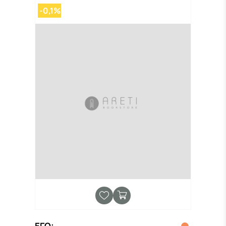
-0,1%
ΕΓΩ;