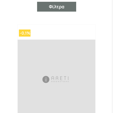
Φίλτρα
-0,1%