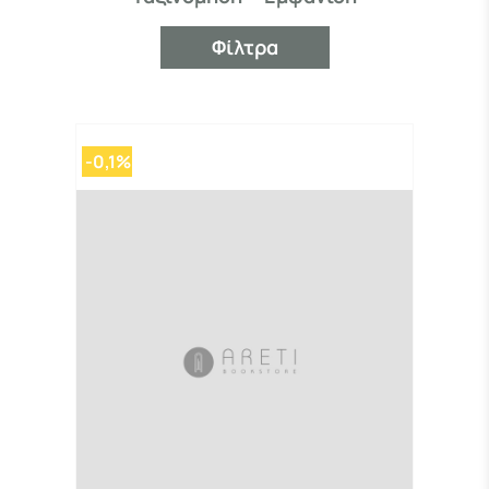
Φίλτρα
-0,1%