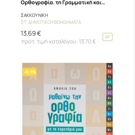
Ορθογραφία. τη Γραμματική και
το Λεξιλόγιο ΣΤ΄ Δημοτικού
ΣΑΚΚΟΥ ΝΙΚΗ
ΣΤ' ΔΗΜΟΤΙΚΟΥ ΒΟΗΘΗΜΑΤΑ
13.69 €
13.70 €
-0,1%