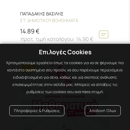
ΠΑΠΑΔΑΚΗΣ ΒΑΣΙΛΗΣ
ΣΤ' ΔΗΜΟΤΙΚΟΥ ΒΟΗΘΗΜΑΤΑ
14.89 €
14.90 €
Επιλογές Cookies
Χρησιμοποιούμε εργαλεία όπως τα cookies για να σε φέρνουμε πιο
-0,1%
κοντά στο αγαπημένο σου προϊόν, να σου παρέχουμε περιεχόμενο
ειδικά φτιαγμένο για σένα, καθώς και για σκοπούς ανάλυσης
επισκεψιμότητας στην σελίδα μας. Μπορείς να αλλάξεις τις
ρυθμίσεις των cookies σου ανά πάσα στιγμή.
Πληροφορίες & Ρυθμίσεις
Αποδοχή Όλων