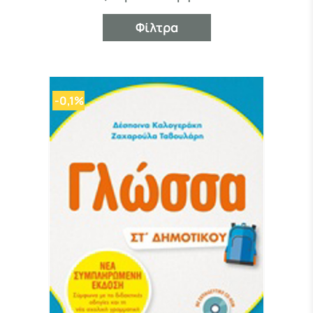
Φίλτρα
-0,1%