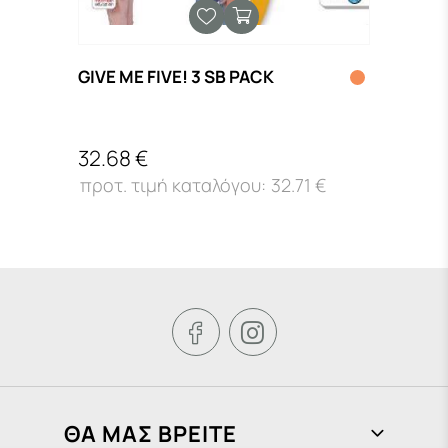
GIVE ME FIVE! 3 SB PACK
GIVE 
32.68 €
32.6
€
32.71 €


ΘΑ ΜΑΣ ΒΡΕΙΤΕ