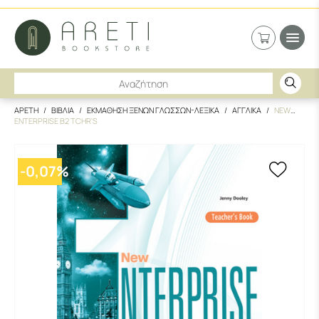
ΑΡΕΤΗ
ΒΙΒΛΙΑ
ΕΚΜΑΘΗΣΗ ΞΕΝΩΝ ΓΛΩΣΣΩΝ-ΛΕΞΙΚΑ
ΑΓΓΛΙΚΑ
NEW
ENTERPRISE B2 TCHR'S
-
0,07
%