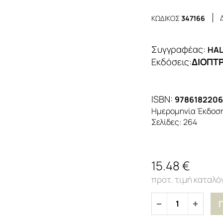
ΚΩΔΙΚΟΣ
347166
Συγγραφέας:
HAL
Εκδόσεις
:
ΔΙΟΠΤ
ISBN:
978618220
Ημερομηνία Έκδοσ
Σελίδες:
264
15.48 €
1