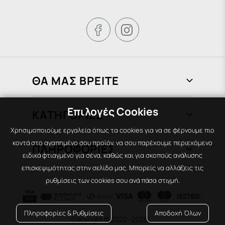


ΘΑ ΜΑΣ ΒΡΕΙΤΕ
Φραγκιάδων 72, Πειραιάς 185 37
Επιλογές Cookies
ΚΑΤΗΓΟΡΙΕΣ
210 451 1758
Χρησιμοποιούμε εργαλεία όπως τα cookies για να σε φέρνουμε πιο
info@areti-books.gr
Βιβλία
κοντά στο αγαπημένο σου προϊόν, να σου παρέχουμε περιεχόμενο
ΠΛΗΡΟΦΟΡΙΕΣ
Χαρτικά-Αναλώσιμα
ειδικά φτιαγμένο για σένα, καθώς και για σκοπούς ανάλυσης
επισκεψιμότητας στην σελίδα μας. Μπορείς να αλλάξεις τις
ΔΕ - ΤΕ:
9:00 π.μ. - 6:00 μ.μ.
Ζωγραφική-Σχέδιο
Όροι & προϋποθέσεις
ρυθμίσεις των cookies σου ανά πάσα στιγμή.
ΤΡΙ - ΠΕ - ΠΑ:
9:00 π.μ. - 8:00 μ.μ.
Είδη Δώρων
Τρόποι πληρωμής
Παιχνίδια
Τρόποι αποστολής
Πληροφορίες & Ρυθμίσεις
Αποδοχή Όλων
Copyright © 2022
-2026
Επικοινωνία