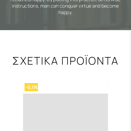
instructions, man can conquer virtue and become
happy.
ΣΧΕΤΙΚΑ ΠΡΟΪΟΝΤΑ
-0,1%
-0,