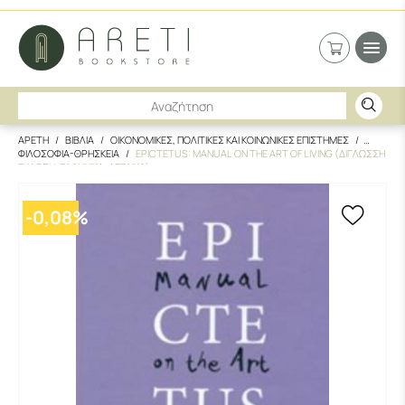
ΑΡΕΤΗ
ΒΙΒΛΙΑ
ΟΙΚΟΝΟΜΙΚΕΣ, ΠΟΛΙΤΙΚΕΣ ΚΑΙ ΚΟΙΝΩΝΙΚΕΣ ΕΠΙΣΤΗΜΕΣ
ΦΙΛΟΣΟΦΙΑ-ΘΡΗΣΚΕΙΑ
EPICTETUS: MANUAL ON THE ART OF LIVING (ΔΙΓΛΩΣΣΗ
ΕΚΔΟΣΗ, ΕΛΛΗΝΙΚΑ-ΑΓΓΛΙΚΑ)
-
0,08
%