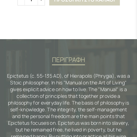
ΠΕΡΙΓΡΑΦΗ
Epictetus (c. 55-135 AD), of Hierapolis (Phrygia), was a
Stoic philosopher. In his "Manual on the Art of Living"
gives explicit advice on how to live. The "Manual" is a
collection of principles that together provide a
philosophy for everyday life. The basis of philosophy is
self-knowledge. The integrity, the self-management
and the personal freedom are the main points that
Epictetus focuses on. Epictetus was born into slavery,
but he remained free, he lived in poverty, but he
remained happy. By putting into practice all his wise