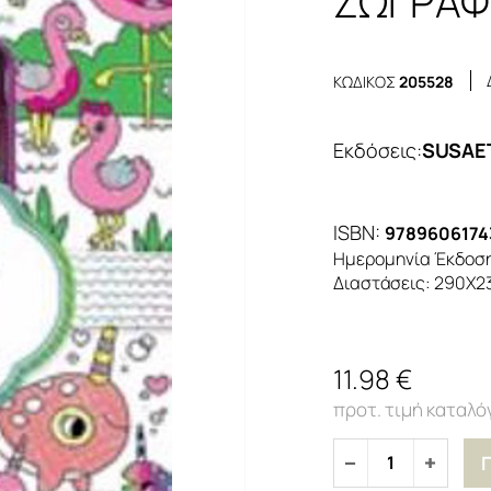
ΖΩΓΡΑΦ
ΚΩΔΙΚΟΣ
205528
Εκδόσεις
:
SUSAE
ISBN:
9789606174
Ημερομηνία Έκδοσ
Διαστάσεις:
290Χ2
11.98 €
1