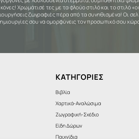
ες γοργόνες µε λουλουδένια στέµµατα, συµπαθητικά φλα
κόνες! Χρωµάτισέ τες µε τα φλούο στιλό και το στιλό 
µιουργήσεις ζωγραφιές πέρα από τα συνηθισµένα! Οι σελί
ηµιουργίες σου να οµορφύνεις τον προσωπικό σου χώρ
ΚΑΤΗΓΟΡΙΕΣ
Βιβλία
Χαρτικά-Αναλώσιμα
Ζωγραφική-Σχέδιο
Είδη Δώρων
Παιχνίδια