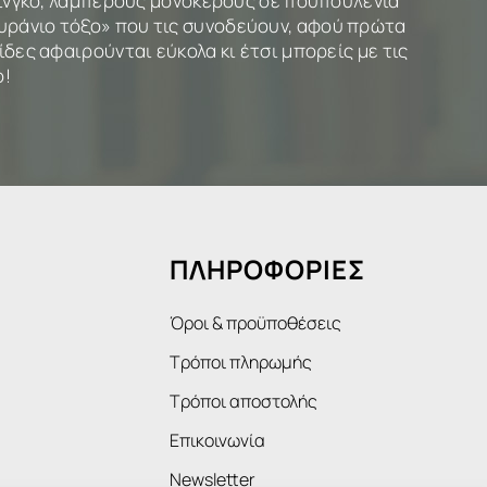
µίνγκο, λαµπερούς µονόκερους σε πουπουλένια
«ουράνιο τόξο» που τις συνοδεύουν, αφού πρώτα
δες αφαιρούνται εύκολα κι έτσι µπορείς µε τις
ο!
ΠΛΗΡΟΦΟΡΙΕΣ
Όροι & προϋποθέσεις
Τρόποι πληρωμής
Τρόποι αποστολής
Επικοινωνία
Newsletter