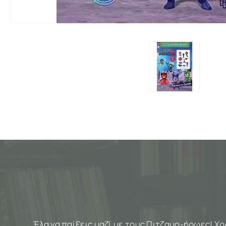
Έλα να παίξεις μαζί με τους Πιτζαμο-ήρωες! Χρω