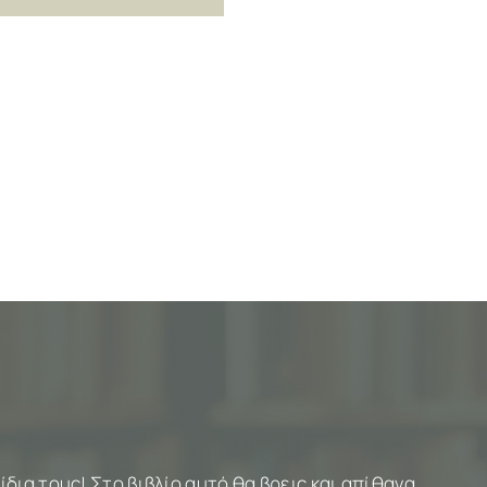
ίδια τους! Στο βιβλίο αυτό θα βρεις και απίθανα