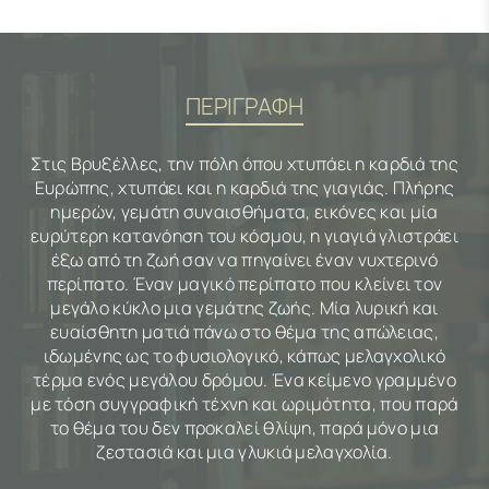
ΠΕΡΙΓΡΑΦΗ
Στις Βρυξέλλες, την πόλη όπου χτυπάει η καρδιά της
Ευρώπης, χτυπάει και η καρδιά της γιαγιάς. Πλήρης
ημερών, γεμάτη συναισθήματα, εικόνες και μία
ευρύτερη κατανόηση του κόσμου, η γιαγιά γλιστράει
έξω από τη ζωή σαν να πηγαίνει έναν νυχτερινό
περίπατο. Έναν μαγικό περίπατο που κλείνει τον
μεγάλο κύκλο μια γεμάτης ζωής. Μία λυρική και
ευαίσθητη ματιά πάνω στο θέμα της απώλειας,
ιδωμένης ως το φυσιολογικό, κάπως μελαγχολικό
τέρμα ενός μεγάλου δρόμου. Ένα κείμενο γραμμένο
με τόση συγγραφική τέχνη και ωριμότητα, που παρά
το θέμα του δεν προκαλεί θλίψη, παρά μόνο μια
ζεστασιά και μια γλυκιά μελαγχολία.