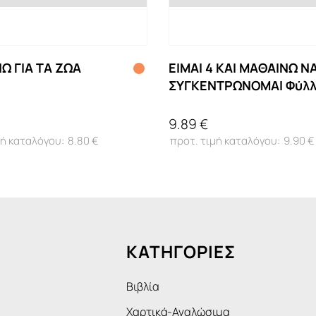
Ω ΓΙΑ ΤΑ ΖΩΑ
ΕΙΜΑΙ 4 ΚΑΙ ΜΑΘΑΙΝΩ Ν
ΣΥΓΚΕΝΤΡΩΝΟΜΑΙ Φύλλ
δραστηριοτήτων για τη
ενίσχυση της προσοχής
9.89 €
8.80 €
9.90 €
ΚΑΤΗΓΟΡΙΕΣ
Βιβλία
Χαρτικά-Αναλώσιμα