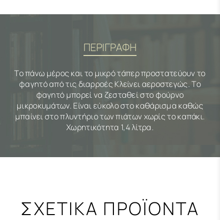
ΠΕΡΙΓΡΑΦΗ
Το πάνω μέρος και το μικρό τάπερ προστατεύουν το
φαγητό από τις διαρροές Κλείνει αεροστεγώς. Το
φαγητό μπορεί να ζεσταθεί στο φούρνο
μικροκυμάτων. Είναι εύκολο στο καθάρισμα καθώς
μπαίνει στο πλυντήριο των πιάτων χωρίς το καπάκι.
Χωρητικότητα 1,4 λίτρα.
ΣΧΕΤΙΚΑ ΠΡΟΪΟΝΤΑ