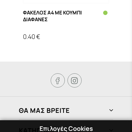
Ο
ΦΑΚΕΛΟΣ Α4 ΜΕ ΚΟΥΜΠΙ
ΦΑΚΕ
ΔΙΑΦΑΝΕΣ
ΘΕΣ
0.40 €
4.85


ΘΑ ΜΑΣ ΒΡΕΙΤΕ
Φραγκιάδων 72, Πειραιάς 185 37
Επιλογές Cookies
ΚΑΤΗΓΟΡΙΕΣ