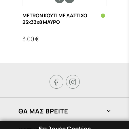
METRON ΚΟΥΤΙ ΜΕ ΛΑΣΤΙΧΟ
METR
25x33x8 ΜΑΥΡΟ
25x3
3.00 €
2.60


ΘΑ ΜΑΣ ΒΡΕΙΤΕ
Φραγκιάδων 72, Πειραιάς 185 37
Επιλογές Cookies