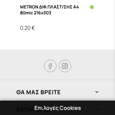
METRON ΔΙΦ.ΠΛΑΣΤ/ΣΗΣ Α4
METR
80mic 216x303
25x3
0.20 €
2.40


ΘΑ ΜΑΣ ΒΡΕΙΤΕ
Φραγκιάδων 72, Πειραιάς 185 37
Επιλογές Cookies
ΚΑΤΗΓΟΡΙΕΣ
210 451 1758