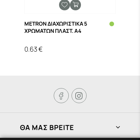
METRON ΔΙΑΧΩΡΙΣΤΙΚΑ 5
METR
ΧΡΩΜΑΤΩΝ ΠΛΑΣΤ. Α4
25x3
0.63 €
2.60


ΘΑ ΜΑΣ ΒΡΕΙΤΕ