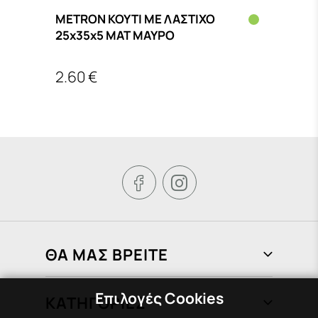
METRON ΚΟΥΤΙ ΜΕ ΛΑΣΤΙΧΟ
METR
25x35x5 MAT ΜΑΥΡΟ
80mi
2.60 €
0.20


ΘΑ ΜΑΣ ΒΡΕΙΤΕ
Φραγκιάδων 72, Πειραιάς 185 37
Επιλογές Cookies
ΚΑΤΗΓΟΡΙΕΣ
210 451 1758