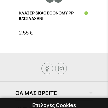
ΚΛΑΣΕΡ SKAG ECONOMY PP
SKAG
8/32 ΛΑΧΑΝΙ
Α4 8
2.55 €
2.25


ΘΑ ΜΑΣ ΒΡΕΙΤΕ
Επιλογές Cookies
Φραγκιάδων 72, Πειραιάς 185 37