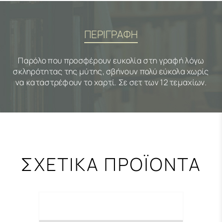
ΠΕΡΙΓΡΑΦΗ
Παρόλο που προσφέρουν ευκολία στη γραφή λόγω
σκληρότητας της μύτης, σβήνουν πολύ εύκολα χωρίς
να καταστρέφουν το χαρτί. Σε σετ των 12 τεμαχίων.
ΣΧΕΤΙΚΑ ΠΡΟΪΟΝΤΑ
-0,