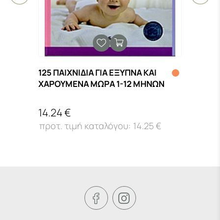
125 ΠΑΙΧΝΙΔΙΑ ΓΙΑ ΕΞΥΠΝΑ ΚΑΙ
11:1
ΧΑΡΟΥΜΕΝΑ ΜΩΡΑ 1-12 ΜΗΝΩΝ
ΙΣΟΙ
14.24 €
15.4
€
14.25 €

