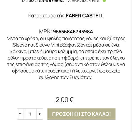
ΚΩΔΙΚΟΣ
AR-467959A
ΔΙΑΘΕΣΙΜΟΤΗΤΑ
Κατασκευαστής
:
FABER CASTELL
MPN:
9555684679598A
Μετά τη χρήση, οι υψηλής ποιότητας γόμες και ξύστρες
Sleeve και Sleeve Mini εξαφανίζονται μέσα σε ένα
κόκκινο, μπλέ ή μαύρο κάλυμμα, το οποίο έχει τριπλό
ρόλο: προστατεύει από τη φθορά, επιτρέπει τον έλεγχο
της επιφάνειας της γόμας (σημαντικό όταν θέλουμε να
σβήσουμε κάτι προσεκτικά) ή λειτουργεί ως δοχείο
συλλογής των ξυσμάτων.
2.00 €
ΠΡΟΣΘΗΚΗ ΣΤΟ ΚΑΛΑΘΙ
1