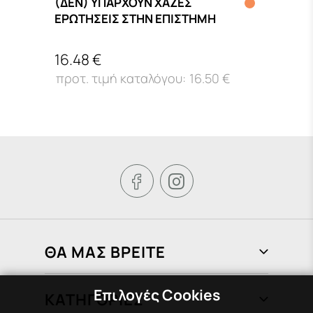
(ΔΕΝ) ΥΠΑΡΧΟΥΝ ΧΑΖΕΣ
Neue 
ΕΡΩΤΗΣΕΙΣ ΣΤΗΝ ΕΠΙΣΤΗΜΗ
VOC
16.48 €
62.0
16.50 €


ΘΑ ΜΑΣ ΒΡΕΙΤΕ
Φραγκιάδων 72, Πειραιάς 185 37
Επιλογές Cookies
ΚΑΤΗΓΟΡΙΕΣ
210 451 1758