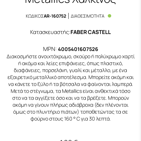
ΚΩΔΙΚΟΣ
AR-160752
ΔΙΑΘΕΣΙΜΟΤΗΤΑ
Κατασκευαστής
:
FABER CASTELL
MPN:
4005401607526
Διακοσμήστε ανοιχτόχρωμο, σκούρο ή πολύχρωμο χαρτί
ή ακόμα και λείες επιφάνειες, όπως πλαστικό,
διαφάνειες, πορσελάνη, γυαλί και μέταλλο, με ένα
εξαιρετικό μεταλλικό αποτέλεσμα. Μπορείτε ακόμη και
να κάνετε το ξύλο ή τα βότσαλα να φαίνονται λαμπερά.
Μετά το στέγνωμα, τα Metallics είναι ανθεκτικά τόσο
στο να τα αγγίξετε όσο και να τα βρέξετε. Μπορούν
ακόμη να γίνουν πλήρως αδιάβροχα (δεν πλένονται
όμως στο πλυντήριο πιάτων) τοποθετώντας τα σε
φούρνο στους 160 ° C για 30 λεπτά.