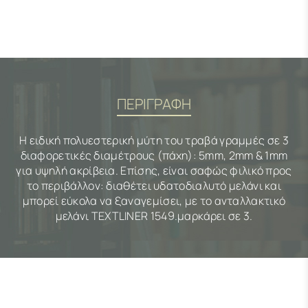
ΠΕΡΙΓΡΑΦΗ
Η ειδική πολυεστερική μύτη του τραβά γραμμές σε 3
διαφορετικές διαμέτρους (πάχη): 5mm, 2mm & 1mm
για υψηλή ακρίβεια. Επίσης, είναι σαφώς φιλικό προς
το περιβάλλον: διαθέτει υδατοδιαλυτό μελάνι και
μπορεί εύκολα να ξαναγεμίσει, με το ανταλλακτικό
μελάνι TEXTLINER 1549.μαρκάρει σε 3.