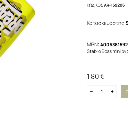
ΚΩΔΙΚΟΣ
AR-159206
Κατασκευαστής
:
MPN:
400638159
Stabilo Boss mini b
1.80 €
1