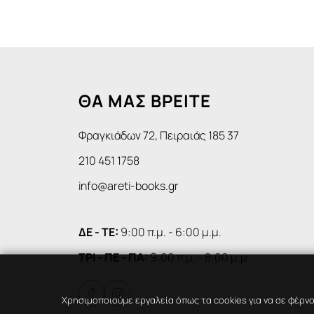
ΘΑ ΜΑΣ ΒΡΕΙΤΕ
Φραγκιάδων 72, Πειραιάς 185 37
210 451 1758
info@areti-books.gr
ΔΕ - ΤΕ:
9:00 π.μ. - 6:00 μ.μ.
ΤΡΙ - ΠΕ - ΠΑ:
9:00 π.μ. - 8:00 μ.μ.


Χρησιμοποιούμε εργαλεία όπως τα cookies για να σε φέρνο