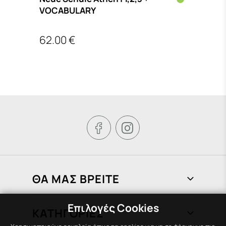
VOCABULARY
ΙΣΟΙ
62.00 €
15.4
€


ΘΑ ΜΑΣ ΒΡΕΙΤΕ
Φραγκιάδων 72, Πειραιάς 185 37
Επιλογές Cookies
ΚΑΤΗΓΟΡΙΕΣ
210 451 1758