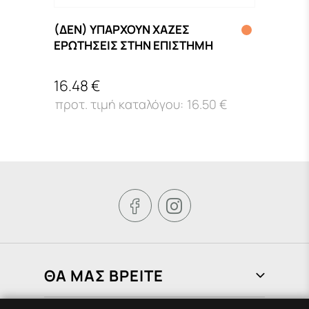
(ΔΕΝ) ΥΠΑΡΧΟΥΝ ΧΑΖΕΣ
125 
ΕΡΩΤΗΣΕΙΣ ΣΤΗΝ ΕΠΙΣΤΗΜΗ
ΧΑΡΟ
16.48 €
14.2
16.50 €


ΘΑ ΜΑΣ ΒΡΕΙΤΕ
Φραγκιάδων 72, Πειραιάς 185 37