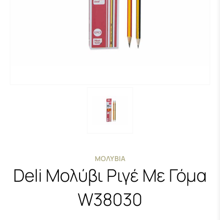
ΜΟΛΎΒΙΑ
Deli Μολύβι Ριγέ Με Γόμα
W38030