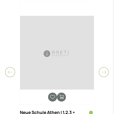
-0,
Neue Schule Athen | 1,2,3 +
(ΔΕΝ