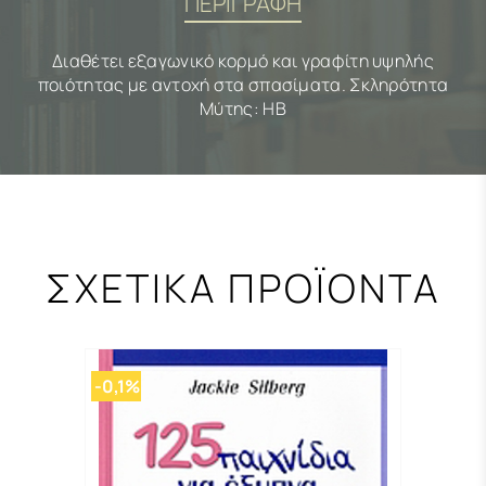
ΠΕΡΙΓΡΑΦΗ
Διαθέτει εξαγωνικό κορμό και γραφίτη υψηλής
ποιότητας με αντοχή στα σπασίματα. Σκληρότητα
Μύτης: HB
ΣΧΕΤΙΚΑ ΠΡΟΪΟΝΤΑ
-0,1%
-0,