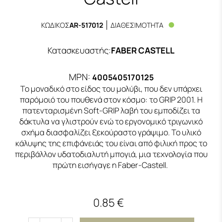
ΚΩΔΙΚΟΣ
AR-517012
ΔΙΑΘΕΣΙΜΟΤΗΤΑ
Κατασκευαστής
:
FABER CASTELL
MPN:
4005405170125
Το μοναδικό στο είδος του μολύβι, που δεν υπάρχει
παρόμοιό του πουθενά στον κόσμο: το GRIP 2001. Η
πατενταρισμένη Soft-GRIP λαβή του εμποδίζει τα
δάκτυλα να γλιστρούν ενώ το εργονομικό τριγωνικό
σχήμα διασφαλίζει ξεκούραστο γράψιμο. Το υλικό
κάλυψης της επιφάνειάς του είναι από φιλική προς το
περιβάλλον υδατοδιαλυτή μπογιά, μια τεχνολογία που
πρώτη εισήγαγε η Faber-Castell.
0.85 €