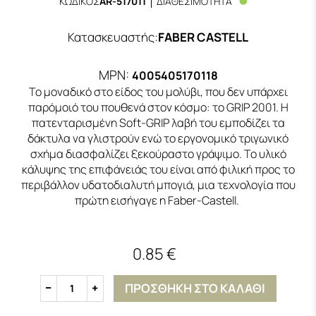
ΚΩΔΙΚΟΣ
AR-517011
ΔΙΑΘΕΣΙΜΟΤΗΤΑ
Κατασκευαστής
:
FABER CASTELL
MPN:
4005405170118
Το μοναδικό στο είδος του μολύβι, που δεν υπάρχει
παρόμοιό του πουθενά στον κόσμο: το GRIP 2001. Η
πατενταρισμένη Soft-GRIP λαβή του εμποδίζει τα
δάκτυλα να γλιστρούν ενώ το εργονομικό τριγωνικό
σχήμα διασφαλίζει ξεκούραστο γράψιμο. Το υλικό
κάλυψης της επιφάνειάς του είναι από φιλική προς το
περιβάλλον υδατοδιαλυτή μπογιά, μια τεχνολογία που
πρώτη εισήγαγε η Faber-Castell.
0.85 €
ΠΡΟΣΘΗΚΗ ΣΤΟ ΚΑΛΑΘΙ
1