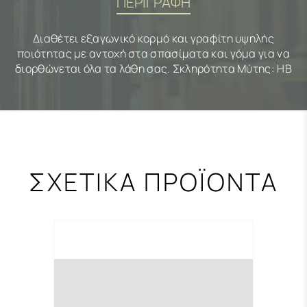
ΠΕΡΙΓΡΑΦΗ
Διαθέτει εξαγωνικό κορμό και γραφίτη υψηλής
ποιότητας με αντοχή στα σπασίματα και γόμα για να
διορθώνεται όλα τα λάθη σας. Σκληρότητα Μύτης: HB
ΣΧΕΤΙΚΑ ΠΡΟΪΟΝΤΑ
-0,