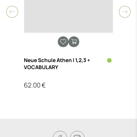
Neue Schule Athen | 1,2,3 +
125 
VOCABULARY
ΧΑΡΟ
62.00 €
14.2
€