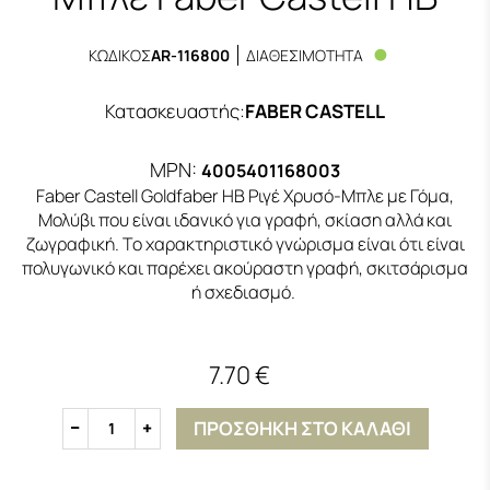
ΚΩΔΙΚΟΣ
AR-116800
ΔΙΑΘΕΣΙΜΟΤΗΤΑ
Κατασκευαστής
:
FABER CASTELL
MPN:
4005401168003
Faber Castell Goldfaber HB Ριγέ Χρυσό-Μπλε με Γόμα,
Μολύβι που είναι ιδανικό για γραφή, σκίαση αλλά και
ζωγραφική. Το χαρακτηριστικό γνώρισμα είναι ότι είναι
πολυγωνικό και παρέχει ακούραστη γραφή, σκιτσάρισμα
ή σχεδιασμό.
7.70 €
ΠΡΟΣΘΗΚΗ ΣΤΟ ΚΑΛΑΘΙ
1