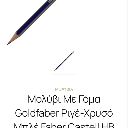
ΜΟΛΎΒΙΑ
Μολύβι Με Γόμα
Goldfaber Ριγέ-Χρυσό
Μπλέ Faber Castell HB