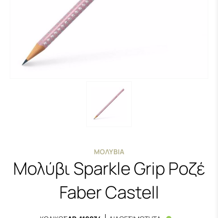
ΜΟΛΎΒΙΑ
Μολύβι Sparkle Grip Ροζέ
Faber Castell