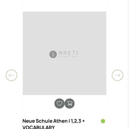
-0,
Neue Schule Athen | 1,2,3 +
(ΔΕΝ
Ν
VOCABULARY
ΕΡΩΤ