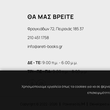
ΘΑ ΜΑΣ ΒΡΕΙΤΕ
Φραγκιάδων 72, Πειραιάς 185 37
210 451 1758
info@areti-books.gr
ΔΕ - ΤΕ:
9:00 π.μ. - 6:00 μ.μ.
ΤΡΙ - ΠΕ - ΠΑ:
9:00 π.μ. - 8:00 μ.μ.


Χρησιμοποιούμε εργαλεία όπως τα cookies για να σε φέρνο
επισκεψιμότητα
Copyright © 2022
-2026
Powered by
Developed w
