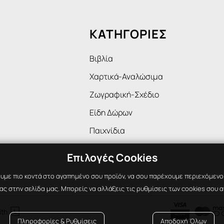
ΚΑΤΗΓΟΡΙΕΣ
Βιβλία
Χαρτικά-Αναλώσιμα
Ζωγραφική-Σχέδιο
Είδη Δώρων
Παιχνίδια
Επιλογές Cookies
υμε πιο κοντά στο αγαπημένο σου προϊόν, να σου παρέχουμε περιεχόμενο ε
ς στην σελίδα μας. Μπορείς να αλλάξεις τις ρυθμίσεις των cookies σου α

ith
Πληροφορίες & Ρυθμίσεις
Αποδοχή Όλων