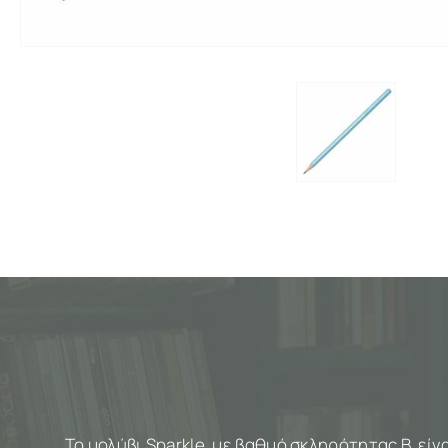
Το μολύβι Sparkle, με βαθμό σκληρότητας Β, εί