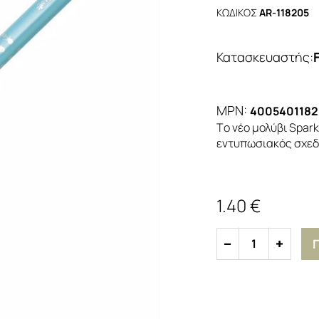
ΚΩΔΙΚΟΣ
AR-118205
Κατασκευαστής
:
MPN:
4005401182
Tο νέο μολύβι Spark
εντυπωσιακός σχεδι
1.40 €
1