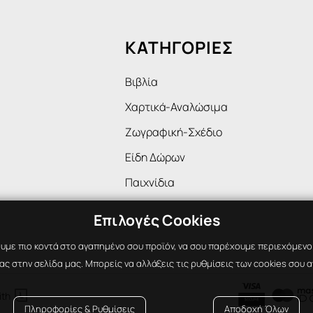
ΚΑΤΗΓΟΡΙΕΣ
Βιβλία
Χαρτικά-Αναλώσιμα
Ζωγραφική-Σχέδιο
Είδη Δώρων
Παιχνίδια
Επιλογές Cookies
υμε πιο κοντά στο αγαπημένο σου προϊόν, να σου παρέχουμε περιεχόμενο ε
ς στην σελίδα μας. Μπορείς να αλλάξεις τις ρυθμίσεις των cookies σου α

ith
Πληροφορίες & Ρυθμίσεις
Αποδοχή Όλων