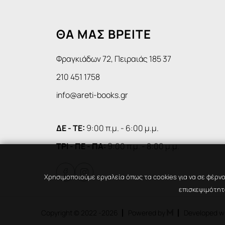
ΘΑ ΜΑΣ ΒΡΕΙΤΕ
Φραγκιάδων 72, Πειραιάς 185 37
210 451 1758
info@areti-books.gr
ΔΕ - ΤΕ:
9:00 π.μ. - 6:00 μ.μ.
ΤΡΙ - ΠΕ - ΠΑ:
9:00 π.μ. - 8:00 μ.μ.


Χρησιμοποιούμε εργαλεία όπως τα cookies για να σε φέρνο
επισκεψιμότητα
Copyright © 2022
-2026
Powered by
Developed w
