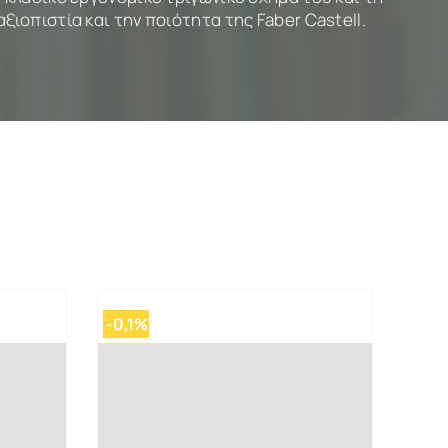
ιοπιστία και την ποιότητα της Faber Castell.
-0,1%