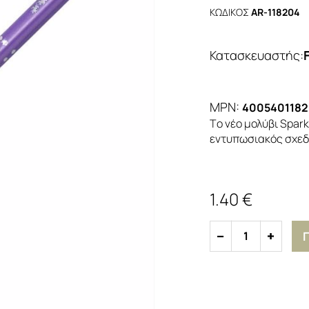
ΚΩΔΙΚΟΣ
AR-118204
Κατασκευαστής
:
MPN:
4005401182
Tο νέο μολύβι Spark
εντυπωσιακός σχεδι
1.40 €
1