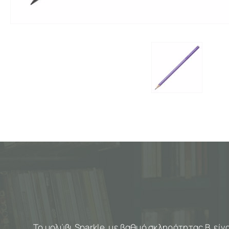
Το μολύβι Sparkle, με βαθμό σκληρότητας Β, εί