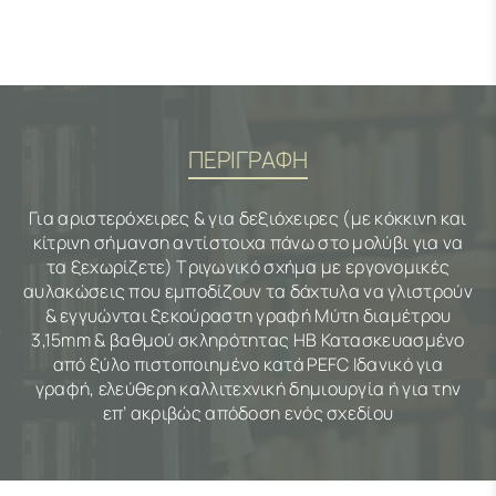
ΠΕΡΙΓΡΑΦΗ
Για αριστερόχειρες & για δεξιόχειρες (με κόκκινη και
κίτρινη σήμανση αντίστοιχα πάνω στο μολύβι για να
τα ξεχωρίζετε) Τριγωνικό σχήμα με εργονομικές
αυλακώσεις που εμποδίζουν τα δάχτυλα να γλιστρούν
& εγγυώνται ξεκούραστη γραφή Μύτη διαμέτρου
3,15mm & βαθμού σκληρότητας HB Κατασκευασμένο
από ξύλο πιστοποιημένο κατά PEFC Ιδανικό για
γραφή, ελεύθερη καλλιτεχνική δημιουργία ή για την
επ’ ακριβώς απόδοση ενός σχεδίου