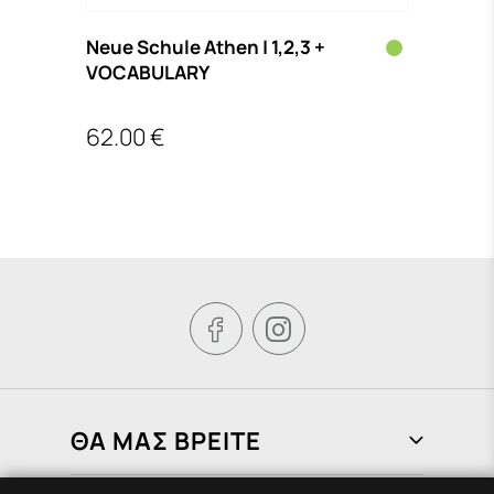
Neue Schule Athen | 1,2,3 +
125 
VOCABULARY
ΧΑΡΟ
62.00 €
14.2
€


ΘΑ ΜΑΣ ΒΡΕΙΤΕ
Φραγκιάδων 72, Πειραιάς 185 37