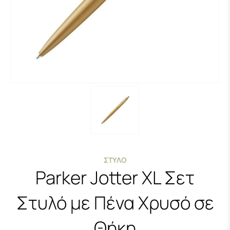
ΣΤΥΛΌ
Parker Jotter XL Σετ
Στυλό με Πένα Χρυσό σε
Θήκη