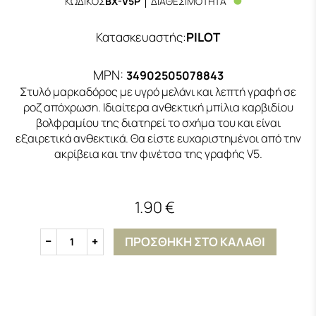
ΚΩΔΙΚΟΣ
BX-V5P
ΔΙΑΘΕΣΙΜΟΤΗΤΑ
Κατασκευαστής
:
PILOT
MPN:
34902505078843
Στυλό μαρκαδόρος με υγρό μελάνι και λεπτή γραφή σε
ροζ απόχρωση. Ιδιαίτερα ανθεκτική μπίλια καρβιδίου
βολφραμίου της διατηρεί το σχήμα του και είναι
εξαιρετικά ανθεκτικά. Θα είστε ευχαριστημένοι από την
ακρίβεια και την φινέτσα της γραφής V5.
1.90 €
ΠΡΟΣΘΗΚΗ ΣΤΟ ΚΑΛΑΘΙ
1