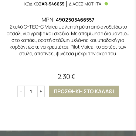
ΚΩΔΙΚΟΣ
AR-546655
ΔΙΑΘΕΣΙΜΟΤΗΤΑ
MPN:
4902505466557
Στυλό G-TEC-C Maica με λεπτή μύτη από ανοξείδωτο
ατσάλι για γραφή και σχέδιο. Με απομίμηση διαμαντιού
στο καπάκι, ορατή στάθμη μελάνης και υποδοχή για
κορδόνι ώστε να κρεμιέται. Pilot Maica, το αστέρι των
στυλό, αποπνέει φινέτσα μέχρι την άκρη του.
2.30 €
ΠΡΟΣΘΗΚΗ ΣΤΟ ΚΑΛΑΘΙ
1