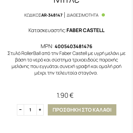
ΚΩΔΙΚΟΣ
AR-348147
ΔΙΑΘΕΣΙΜΟΤΗΤΑ
Κατασκευαστής
:
FABER CASTELL
MPN:
4005403481476
Στυλό RollerBall από την Faber Castell με υγρή μελάνι με
βάση το νερό και σύστημα τριχοειδούς παροχής
μελάνης που εγγυάται συνεχή γραφή και ομαλή ροή
μέχρι την τελευταία σταγόνα.
1.90 €
ΠΡΟΣΘΗΚΗ ΣΤΟ ΚΑΛΑΘΙ
1