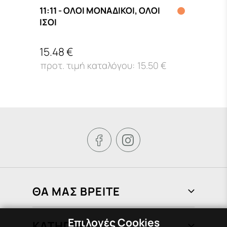
11:11 - ΟΛΟΙ ΜΟΝΑΔΙΚΟΙ, ΟΛΟΙ
125 
ΙΣΟΙ
ΧΑΡΟ
15.48 €
14.2
€
15.50 €


ΘΑ ΜΑΣ ΒΡΕΙΤΕ
Φραγκιάδων 72, Πειραιάς 185 37
Επιλογές Cookies
ΚΑΤΗΓΟΡΙΕΣ