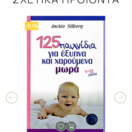
-0,1%
-0,