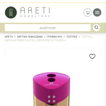
ΑΡΕΤΗ
ΧΑΡΤΙΚΑ-ΑΝΑΛΩΣΙΜΑ
ΓΡΑΦΙΚΗ ΥΛΗ
ΞΥΣΤΡΕΣ
ΞΥΣΤΡΑ
ΒΑΡΕΛΑΚΙ FABER CASTELL 183103 GRIP AUTO ΔΙΠΛΗ