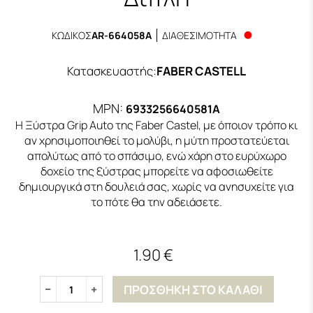
ΚΩΔΙΚΟΣ
AR-664058A
ΔΙΑΘΕΣΙΜΟΤΗΤΑ
Κατασκευαστής
:
FABER CASTELL
MPN:
6933256640581A
Η Ξύστρα Grip Auto της Faber Castel, με όποιον τρόπο κι
αν χρησιμοποιηθεί το μολύβι, η μύτη προστατεύεται
απολύτως από το σπάσιμο, ενώ χάρη στο ευρύχωρο
δοχείο της ξύστρας μπορείτε να αφοσιωθείτε
δημιουργικά στη δουλειά σας, χωρίς να ανησυχείτε για
το πότε θα την αδειάσετε.
1.90 €
ΠΡΟΣΘΗΚΗ ΣΤΟ ΚΑΛΑΘΙ
1