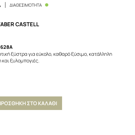
ΔΙΑΘΕΣΙΜΟΤΗΤΑ
A
FABER CASTELL
0628A
οτική ξύστρα για εύκολο, καθαρό ξύσιμο, κατάλληλη
η και ξυλομπογιές.
ΠΡΟΣΘΗΚΗ ΣΤΟ ΚΑΛΑΘΙ