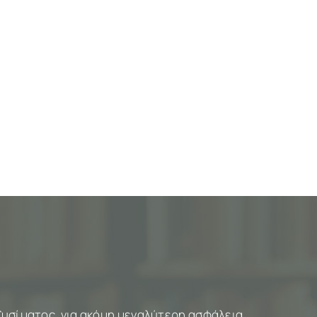
ξυσίματος, για ακόμη μεγαλύτερη ασφάλεια.