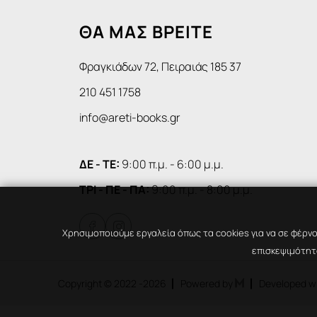
ΘΑ ΜΑΣ ΒΡΕΙΤΕ
Φραγκιάδων 72, Πειραιάς 185 37
210 451 1758
info@areti-books.gr
ΔΕ - ΤΕ:
9:00 π.μ. - 6:00 μ.μ.
ΤΡΙ - ΠΕ - ΠΑ:
9:00 π.μ. - 8:00 μ.μ.


Χρησιμοποιούμε εργαλεία όπως τα cookies για να σε φέρνο
επισκεψιμότητα
Copyright © 2022
-2026
Powered by
Developed w
