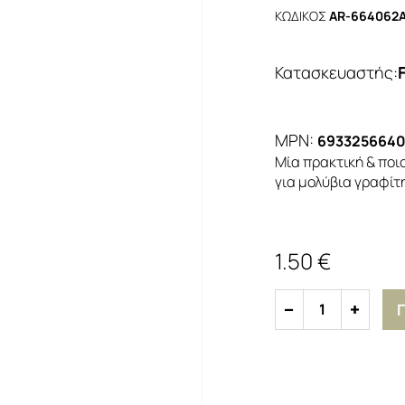
ΚΩΔΙΚΟΣ
AR-664062
Κατασκευαστής
:
MPN:
693325664
Μία πρακτική & ποι
για μολύβια γραφίτ
1.50 €
1