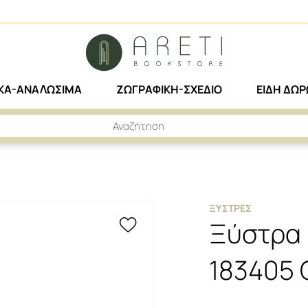
ΙΚΑ-ΑΝΑΛΩΣΙΜΑ
ΖΩΓΡΑΦΙΚΗ-ΣΧΕΔΙΟ
ΕΙΔΗ ΔΩ
Ι FABER CASTELL 183405 GRIP MINI
ΞΎΣΤΡΕΣ
Ξύστρα 
183405 G