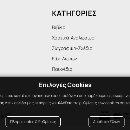
ΚΑΤΗΓΟΡΙΕΣ
Βιβλία
Χαρτικά-Αναλώσιμα
Ζωγραφική-Σχέδιο
Είδη Δώρων
Παιχνίδια
Επιλογές Cookies
υμε πιο κοντά στο αγαπημένο σου προϊόν, να σου παρέχουμε περιεχόμενο ε
ς στην σελίδα μας. Μπορείς να αλλάξεις τις ρυθμίσεις των cookies σου α

ith
Πληροφορίες & Ρυθμίσεις
Αποδοχή Όλων