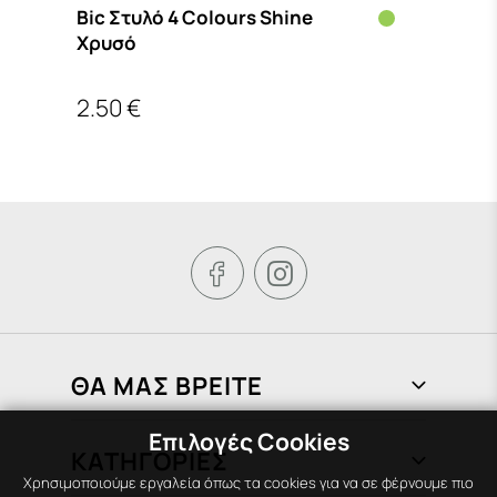
Bic Στυλό 4 Colours Shine
Χρυσό
2.50 €


ΘΑ ΜΑΣ ΒΡΕΙΤΕ
Επιλογές Cookies
Φραγκιάδων 72, Πειραιάς 185 37
ΚΑΤΗΓΟΡΙΕΣ
210 451 1758
Χρησιμοποιούμε εργαλεία όπως τα cookies για να σε φέρνουμε πιο