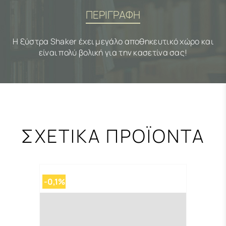
ΠΕΡΙΓΡΑΦΗ
Η ξύστρα Shaker έχει μεγάλο αποθηκευτικό χώρο και
είναι πολύ βολική για την κασετίνα σας!
ΣΧΕΤΙΚΑ ΠΡΟΪΟΝΤΑ
-0,1%
-0,