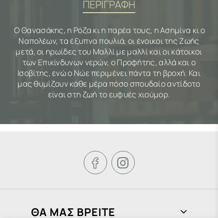
ΠΕΡΙΓΡΑΦΗ
Ο Θανασάκης, η Ρόζα κι η παρέα τους, η Ασημίνα κι ο
Ναπολέων, τα έξυπνα πουλιά, οι ένοικοι της Zωής
μετά, οι ηρωίδες του Μαλλί με μαλλί και οι κάτοικοι
των Επικίνδυνων νερών, ο Προφήτης, αλλά και ο
Ισοβίτης, ενώ ο Νώε περιμένει πάντα τη βροχή. Και
μας θυμίζουν κάθε μέρα πόσο σπουδαίο αντίδοτο
είναι στη ζωή το ευφυές χιούμορ.


ΘΑ ΜΑΣ ΒΡΕΙΤΕ