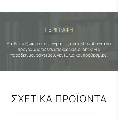
ΠΕΡΙΓΡΑΦΗ
Διαθέτει ξεχωριστές εγγραφές ανά εβδομάδα για να
προγραμματίζετε υποχρεώσεις, όπως για
παράδειγμα, ραντεβού, γενέθλια και προθεσμίες.
ΣΧΕΤΙΚΑ ΠΡΟΪΟΝΤΑ